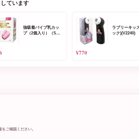
クしています
強吸着バイブ乳カッ
ラブリーキッス
プ（2個入り）（SW-
ック)(V2240)
231）
6
¥770
報をご確認ください。