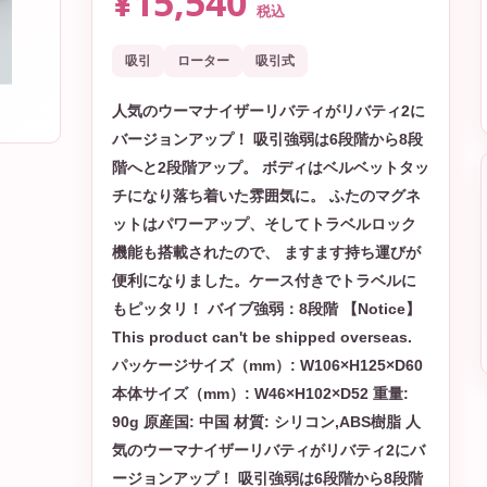
¥15,540
税込
吸引
ローター
吸引式
人気のウーマナイザーリバティがリバティ2に
バージョンアップ！ 吸引強弱は6段階から8段
階へと2段階アップ。 ボディはベルベットタッ
チになり落ち着いた雰囲気に。 ふたのマグネ
ットはパワーアップ、そしてトラベルロック
機能も搭載されたので、 ますます持ち運びが
便利になりました。ケース付きでトラベルに
もピッタリ！ バイブ強弱：8段階 【Notice】
This product can't be shipped overseas.
パッケージサイズ（mm）: W106×H125×D60
本体サイズ（mm）: W46×H102×D52 重量:
90g 原産国: 中国 材質: シリコン,ABS樹脂 人
気のウーマナイザーリバティがリバティ2にバ
ージョンアップ！ 吸引強弱は6段階から8段階