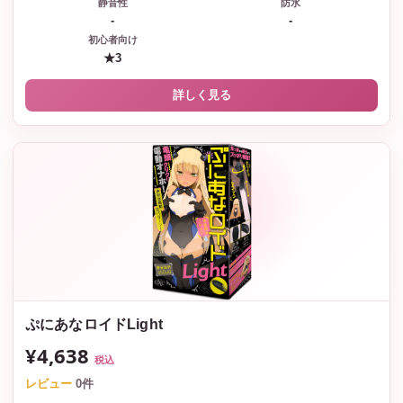
静音性
防水
-
-
初心者向け
★3
詳しく見る
ぷにあなロイドLight
¥4,638
税込
レビュー
0件