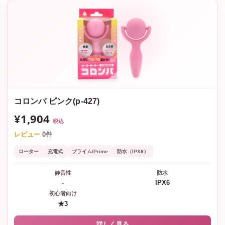
コロンパ ピンク(p-427)
¥1,904
税込
レビュー
0件
ローター
充電式
プライム/Prime
防水（IPX6）
静音性
防水
-
IPX6
初心者向け
★3
詳しく見る