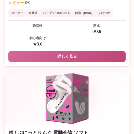
レビュー
0件
ローター
充電式
ハトプラ/HATOPLA
防水（IPX6）
ほか1件
静音性
防水
-
IPX6
初心者向け
★3.6
詳しく見る
超！ぷにっとりんぐ 電動会陰 ソフト