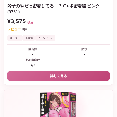
悶子のやだっ密着してる！？ G●ポ密着編 ピンク
(9331)
¥3,575
税込
レビュー
0件
ローター
充電式
ワールド工芸
静音性
防水
-
-
初心者向け
★3
詳しく見る