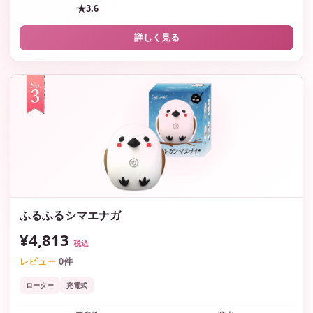
★3.6
詳しく見る
ふるふるシマエナガ
¥4,813
税込
レビュー
0件
ローター
充電式