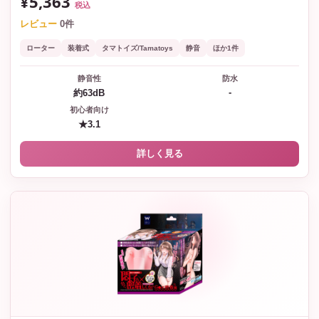
¥5,363
税込
レビュー
0件
ローター
装着式
タマトイズ/Tamatoys
静音
ほか1件
静音性
防水
-
約63dB
初心者向け
★3.1
詳しく見る