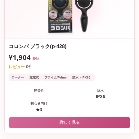
コロンパ ブラック(p-428)
¥1,904
税込
レビュー
0件
ローター
充電式
プライム/Prime
防水（IPX6）
静音性
防水
-
IPX6
初心者向け
★3
詳しく見る