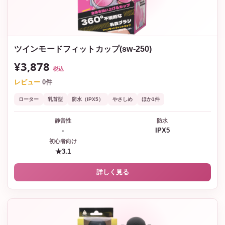
ツインモードフィットカップ(sw-250)
¥3,878
税込
レビュー
0件
ローター
乳首型
防水（IPX5）
やさしめ
ほか1件
静音性
防水
-
IPX5
初心者向け
★3.1
詳しく見る