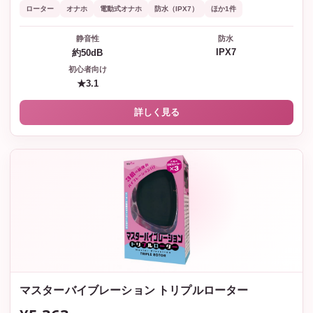
ローター
オナホ
電動式オナホ
防水（IPX7）
ほか1件
静音性
防水
IPX7
約50dB
初心者向け
★3.1
詳しく見る
マスターバイブレーション トリプルローター