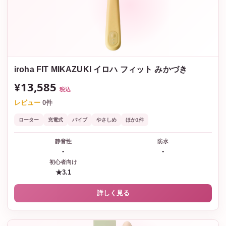
iroha FIT MIKAZUKI イロハ フィット みかづき
¥13,585
税込
レビュー
0件
ローター
充電式
バイブ
やさしめ
ほか1件
静音性
防水
-
-
初心者向け
★3.1
詳しく見る