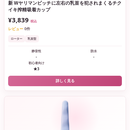
新 Wヤリマンビッチに左右の乳首を犯されまくるチク
イキ搾精吸着カップ
¥3,839
税込
レビュー
0件
ローター
乳首型
静音性
防水
-
-
初心者向け
★3
詳しく見る