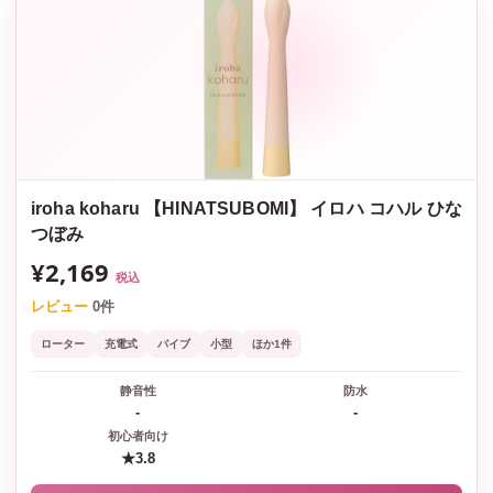
iroha koharu 【HINATSUBOMI】 イロハ コハル ひな
つぼみ
¥2,169
税込
レビュー
0件
ローター
充電式
バイブ
小型
ほか1件
静音性
防水
-
-
初心者向け
★3.8