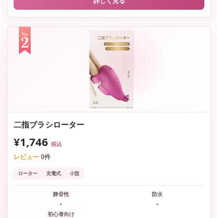
詳しく見る
二指ブラシローター
¥1,746
税込
レビュー
0件
ローター
充電式
小型
静音性
防水
-
-
初心者向け