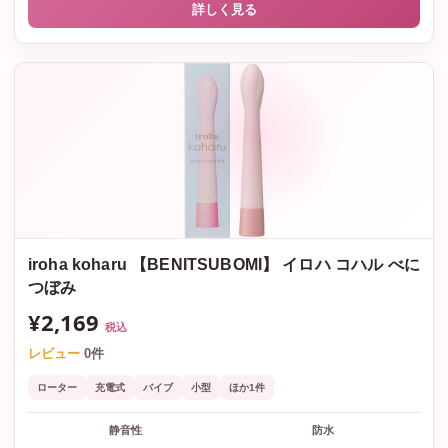
詳しく見る
iroha koharu 【BENITSUBOMI】 イロハ コハル べに
つぼみ
¥2,169
税込
レビュー
0件
ローター
充電式
バイブ
小型
ほか1件
静音性
防水