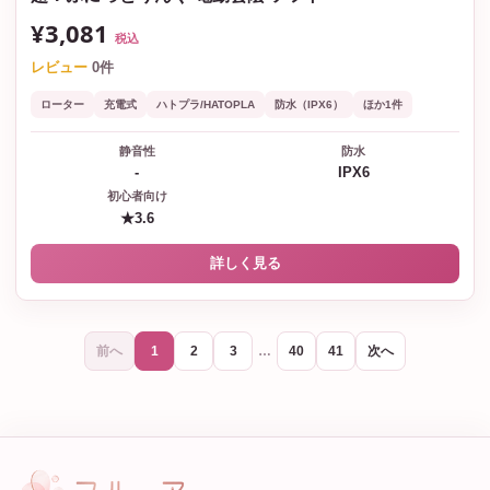
¥3,081
税込
レビュー
0件
ローター
充電式
ハトプラ/HATOPLA
防水（IPX6）
ほか1件
静音性
防水
-
IPX6
初心者向け
★3.6
詳しく見る
前へ
次へ
1
2
3
…
40
41