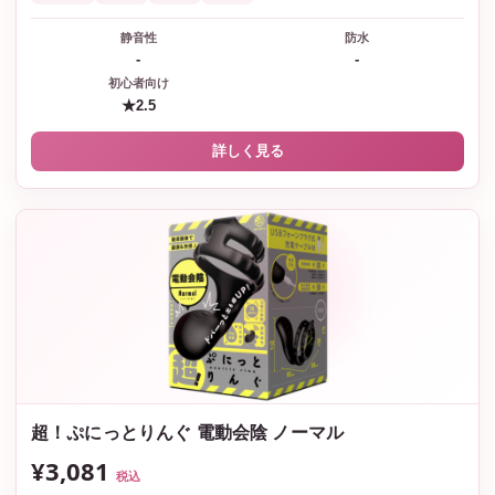
静音性
防水
-
-
初心者向け
★2.5
詳しく見る
超！ぷにっとりんぐ 電動会陰 ノーマル
¥3,081
税込