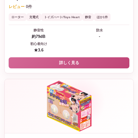
レビュー
0件
ローター
充電式
トイズハート/Toys Heart
静音
ほか1件
静音性
防水
-
約79dB
初心者向け
★3.6
詳しく見る