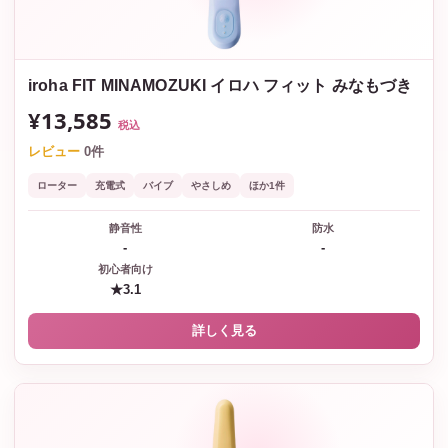
iroha FIT MINAMOZUKI イロハ フィット みなもづき
¥13,585
税込
レビュー
0件
ローター
充電式
バイブ
やさしめ
ほか1件
静音性
防水
-
-
初心者向け
★3.1
詳しく見る