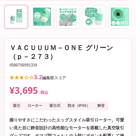
ＶＡＣＵＵＵＭ－ＯＮＥ グリーン
（ｐ－２７３）
4580756991334
3.2
★★★☆☆
編集部スコア
¥3,695
税込
吸引
ローター
吸引式
防水（IPX6）
静音
握りやすさにこだわったエッグスタイル吸引ローター。可愛
い見た目に静音設計の高性能なモーターを搭載した真空吸引
グッズです。タマゴ型フォルムの上部にボタンを配置して操