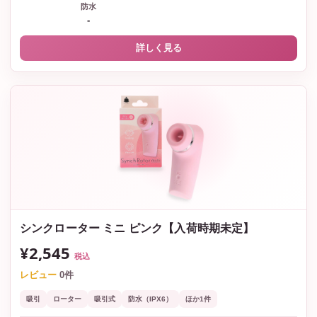
防水
-
詳しく見る
シンクローター ミニ ピンク【入荷時期未定】
¥2,545
税込
レビュー
0件
吸引
ローター
吸引式
防水（IPX6）
ほか1件