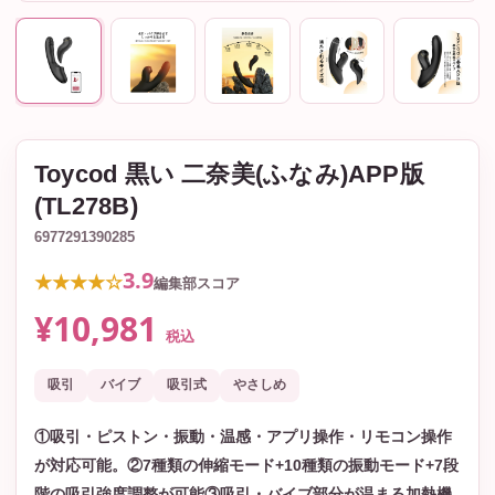
Toycod 黒い 二奈美(ふなみ)APP版
(TL278B)
6977291390285
3.9
★★★★☆
編集部スコア
¥10,981
税込
吸引
バイブ
吸引式
やさしめ
①吸引・ピストン・振動・温感・アプリ操作・リモコン操作
が対応可能。②7種類の伸縮モード+10種類の振動モード+7段
階の吸引強度調整が可能③吸引・バイブ部分が温まる加熱機