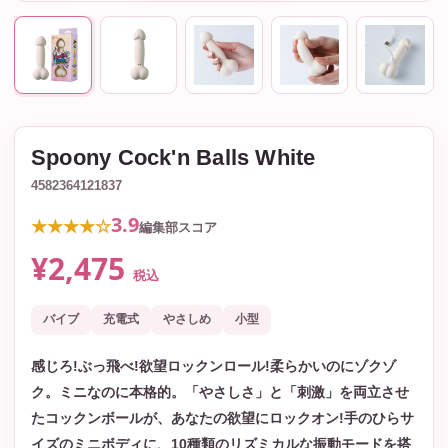
Spoony Cock'n Balls White
4582364121837
3.9
★★★★☆
編集部スコア
¥2,475
税込
バイブ
充電式
やさしめ
小型
感じろ!ぶっ飛べ!欲望ロックンロール!柔らかいのにゾクゾ
ク。ミニなのに本格的。「やさしさ」と「刺激」を両立させ
たコックンボールが、あなたの欲望にロックオン!手のひらサ
イズのミニボディに、10種類のリズミカルな振動モードを搭