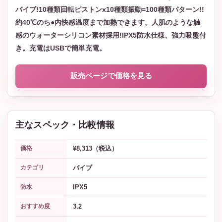
バイブ!10種類回転ピストンx10種類振動=100種類パターン!!
約40℃のち●内快感温度まで加熱できます。人肌のような触
感のウォーターシリコン素材採用!IPX5防水仕様、強力吸盤付
き。充電はUSBで簡単充電。
販売ページで価格を見る
主なスペック・比較情報
¥8,313（税込）
価格
バイブ
カテゴリ
IPX5
防水
3.2
おすすめ度