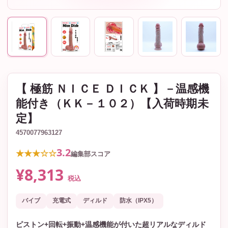
【 極筋 ＮＩＣＥ ＤＩＣＫ 】－温感機
能付き（ＫＫ－１０２）【入荷時期未
定】
4570077963127
3.2
★★★☆☆
編集部スコア
¥8,313
税込
バイブ
充電式
ディルド
防水（IPX5）
ピストン+回転+振動+温感機能が付いた超リアルなディルド