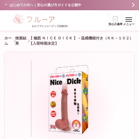
はじめての方へ｜安心の選び方ガイドを公開中
安心の基準
メニュー
セルフプレジャーグッズ比較DB
ホー
検索結
【 極筋 ＮＩＣＥ ＤＩＣＫ 】－温感機能付き（ＫＫ－１０２）
ム
果
【入荷時期未定】