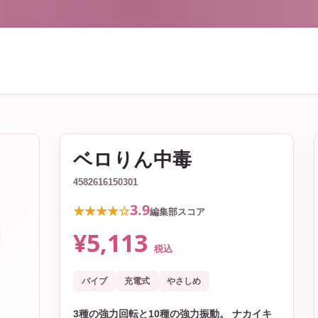
ベロりん中毒
4582616150301
3.9
★★★★☆
編集部スコア
¥5,113
税込
バイブ
充電式
やさしめ
3種の強力回転と10種の強力振動。 ナカイキ