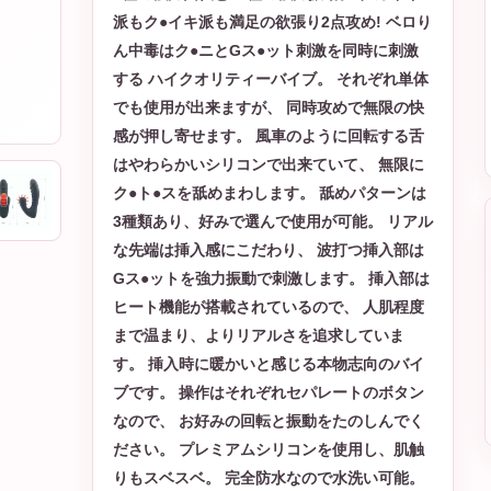
派もク●イキ派も満足の欲張り2点攻め! ベロり
ん中毒はク●ニとGス●ット刺激を同時に刺激
する ハイクオリティーバイブ。 それぞれ単体
でも使用が出来ますが、 同時攻めで無限の快
感が押し寄せます。 風車のように回転する舌
はやわらかいシリコンで出来ていて、 無限に
ク●ト●スを舐めまわします。 舐めパターンは
3種類あり、好みで選んで使用が可能。 リアル
な先端は挿入感にこだわり、 波打つ挿入部は
Gス●ットを強力振動で刺激します。 挿入部は
ヒート機能が搭載されているので、 人肌程度
まで温まり、よりリアルさを追求していま
す。 挿入時に暖かいと感じる本物志向のバイ
ブです。 操作はそれぞれセパレートのボタン
なので、 お好みの回転と振動をたのしんでく
ださい。 プレミアムシリコンを使用し、肌触
りもスベスベ。 完全防水なので水洗い可能。