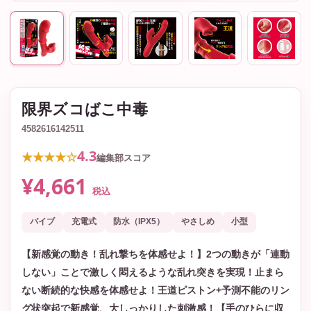
限界ズコばこ中毒
4582616142511
4.3
★★★★☆
編集部スコア
¥4,661
税込
バイブ
充電式
防水（IPX5）
やさしめ
小型
【新感覚の動き！乱れ撃ちを体感せよ！】2つの動きが「連動
しない」ことで激しく悶えるような乱れ突きを実現！止まら
ない断続的な快感を体感せよ！王道ピストン+予測不能のリン
グ状突起で新感覚、大しっかりした刺激感！【手のひらに収