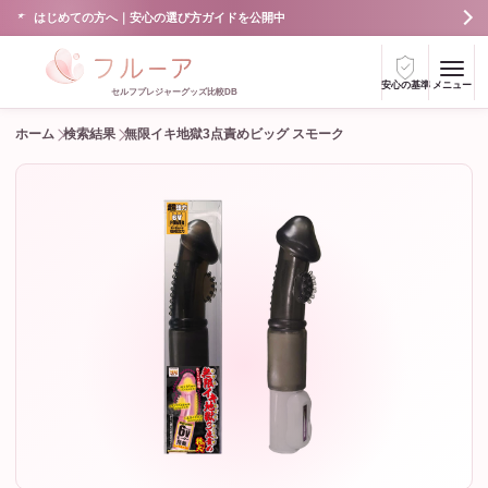
はじめての方へ｜安心の選び方ガイドを公開中
安心の基準
メニュー
セルフプレジャーグッズ比較DB
ホーム
検索結果
無限イキ地獄3点責めビッグ スモーク