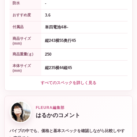
-
防水
3.6
おすすめ度
単四電池4本-
付属品
商品サイズ
縦243横55奥行45
(mm)
250
商品重量(ｇ)
本体サイズ
縦235横44縦45
(mm)
すべてのスペックを詳しく見る
FLEURA編集部
はるかのコメント
バイブの中でも、価格と基本スペックを確認しながら比較しやす