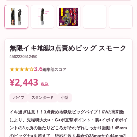
無限イキ地獄3点責めビッグ スモーク
4562220512450
3.6
★★★★☆
編集部スコア
¥2,443
税込
バイブ
スタンダード
小型
イキ過ぎ注意！！3点責め地獄級ビッグバイブ！6Vの高刺激
により、先端特大カ●・G●ポ直撃ポイント・裏●イボイボポイ
ントの3ヵ所の当たりどころがそれぞれしっかり振動！45mm
のビッグカ●を超えて、絶妙な反り具合の33mmから44mmの