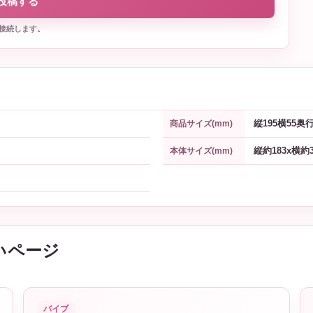
投稿する
接続します。
縦195横55奥行
商品サイズ(mm)
縦約183x横約
本体サイズ(mm)
いページ
バイブ