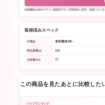
投稿機能は現在デザイン確認用です。本実装時に保存・承認フローを
取得済みスペック
単四電池3本－
付属品
123
商品重量(g)
77
内容量(ml)
この商品を見たあとに比較した
バイブランキング